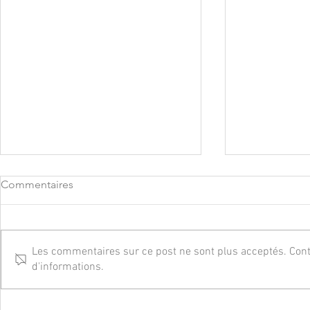
Commentaires
Les commentaires sur ce post ne sont plus acceptés. Conta
d'informations.
Photographe de leur mariage
Photograph
au Château de Losmonerie :
Château Lap