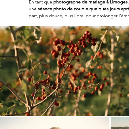
En tant que 
photographe de mariage à Limoges
une 
séance photo de couple quelques jours aprè
part, plus douce, plus libre, pour prolonger l’émo